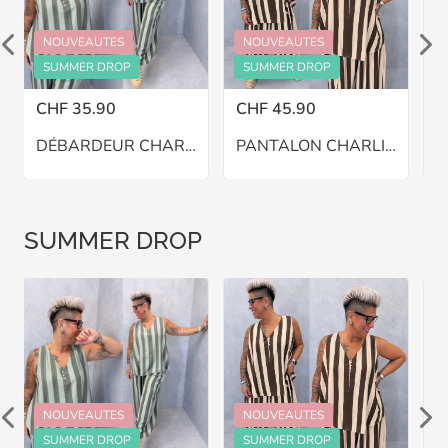
NOUVEAUTES
NOUVEAUTES
SUMMER DROP
SUMMER DROP
CHF 35.90
CHF 45.90
C
DÉBARDEUR CHARLIE – GRANDE TAILLE 46–48
PANTALON CHARLIE BALLON – GRANDE TAILLE 46–48
SUMMER DROP
NOUVEAUTES
NOUVEAUTES
SUMMER DROP
SUMMER DROP