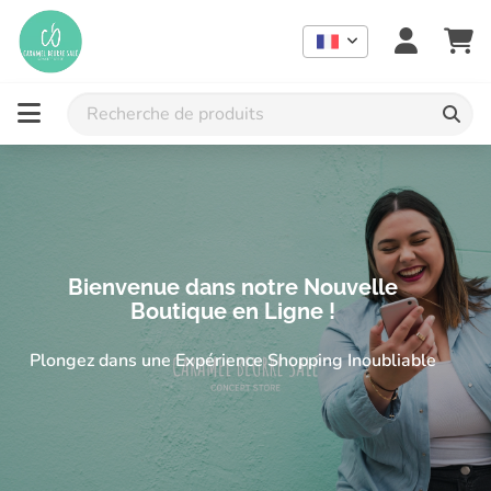
Concept store indépendant à Lausanne : mode femme grande tail
Concept store grande taille et idées cadeaux à Lausanne | 
Bienvenue dans notre Nouvelle
Boutique en Ligne !
Plongez dans une Expérience Shopping Inoubliable