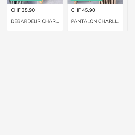
CHF 35.90
CHF 45.90
C
DÉBARDEUR CHARLIE – GRANDE TAILLE 46–48
PANTALON CHARLIE BALLON – GRANDE TAILLE 46–48