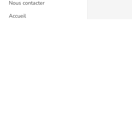
Nous contacter
Accueil
Foire aux questions
Caramel Beurre Salé
Häufig gestellte Fragen
Concept Store
LIENS UTILES
Rue Sophie Mercier 12
1003 Lausanne
Conditions générales
Suisse
021 311 46 26
Protection des données
caramelbeurresaleconceptstore.ch
Politique de cookies