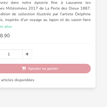
vrez dans notre épicerie fine à Lausanne les
nes Millésimées 2017 de La Perle des Dieux 1887.
ition de collection illustrée par l'artiste Delphine
is, inspirée d'un voyage au Japon et du savoir-faire
ionnel de la conserverie vendéenne.
er plus
iption
8.90
cette édition Millésime 2017, Delphine Cossais
 Mlle Perle au Japon, un archipel fascinant où l'eau
ne les paysages entre mers, montagnes et rivières.
illustration poétique habille une boîte de collection
lèbre autant l'art que la gastronomie.
Ajouter au panier
térieur, les sardines sont pêchées au large de Saint-
-Croix-de-Vie durant la période où elles offrent les
articles disponibles
eures qualités gustatives. Préparées à la main selon
adition puis délicatement immergées dans une huile
e vierge extra, elles poursuivent leur maturation au
des années. Comme un grand millésime, elles