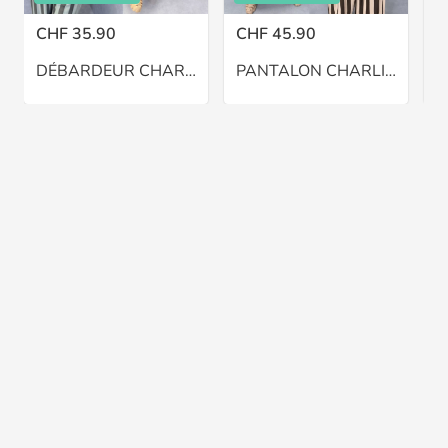
CHF 35.90
CHF 45.90
C
DÉBARDEUR CHARLIE – GRANDE TAILLE 46–48
PANTALON CHARLIE BALLON – GRANDE TAILLE 46–48