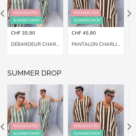
NOUVEAUTES
NOUVEAUTES
SUMMER DROP
SUMMER DROP
CHF 35.90
CHF 45.90
C
DÉBARDEUR CHARLIE – GRANDE TAILLE 46–48
PANTALON CHARLIE BALLON – GRANDE TAILLE 46–48
SUMMER DROP
NOUVEAUTES
NOUVEAUTES
SUMMER DROP
SUMMER DROP