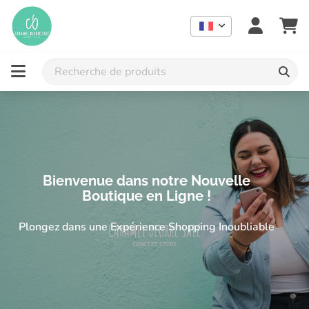
Concept store indépendant à Lausanne : mode femme grande tail
Concept store grande taille et idées cadeaux à Lausanne | 
Bienvenue dans notre Nouvelle
Boutique en Ligne !
Plongez dans une Expérience Shopping Inoubliable