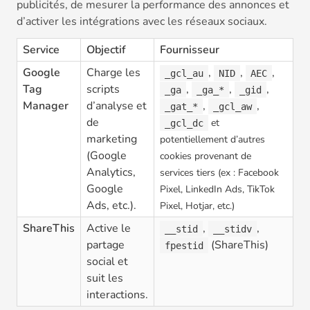
publicités, de mesurer la performance des annonces et
d’activer les intégrations avec les réseaux sociaux.
Service
Objectif
Fournisseur
Google
Charge les
,
,
,
_gcl_au
NID
AEC
Tag
scripts
,
,
,
_ga
_ga_*
_gid
Manager
d’analyse et
,
,
_gat_*
_gcl_aw
de
et
_gcl_dc
marketing
potentiellement d’autres
(Google
cookies provenant de
Analytics,
services tiers (ex : Facebook
Google
Pixel, LinkedIn Ads, TikTok
Ads, etc.).
Pixel, Hotjar, etc.)
ShareThis
Active le
,
,
__stid
__stidv
partage
(ShareThis)
fpestid
social et
suit les
interactions.