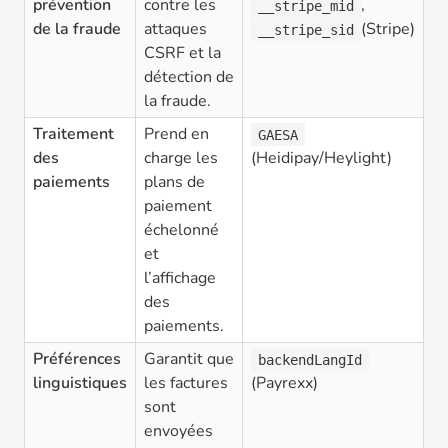
prévention
contre les
,
__stripe_mid
de la fraude
attaques
(Stripe)
__stripe_sid
CSRF et la
détection de
la fraude.
Traitement
Prend en
GAESA
des
charge les
(Heidipay/Heylight)
paiements
plans de
paiement
échelonné
et
l’affichage
des
paiements.
Préférences
Garantit que
backendLangId
linguistiques
les factures
(Payrexx)
sont
envoyées