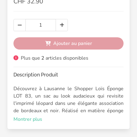
CHF 32.90
Ajouter au panier
Plus que
2
articles disponibles
Description Produit
Découvrez à Lausanne le Shopper Loïs Éponge
LOT 83, un sac au look audacieux qui revisite
l'imprimé léopard dans une élégante association
de bordeaux et noir. Réalisé en matière éponge
au toucher doux et moelleux, il allie confort,
Montrer plus
originalité et praticité. Son grand format en fait le
compagnon idéal pour vos journées en ville, vos