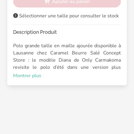
Ajouter au panier
Sélectionner une taille pour consulter le stock
Description Produit
Polo grande taille en maille ajourée disponible à
Lausanne chez Caramel Beurre Salé Concept
Store : le modèle Diana de Only Carmakoma
revisite le polo d’été dans une version plus
souple et facile à porter au quotidien.
Montrer plus
Le polo Diana mise sur une maille tricotée
ajourée légère et agréable pour la saison. Son col
polo en V apporte une touche plus habillée tout
en gardant un esprit décontracté. Les rayures
contrastées noir et blanc renforcent le côté
intemporel de la pièce et permettent de l’associer
facilement avec un short en lin, un pantalon fluide