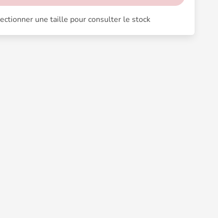
de serrage
poches
ectionner une taille pour consulter le stock
eur : environ 50 cm
e : gaze de coton
sition : 100 % coton
ien : lavage à 30 °C
NIBILITÉ
it en boutique à Lausanne. Pour être sûr d'avoir
cle, achetez-le en ligne et choisissez le retrait en
in. La livraison à domicile est également disponible
oute la Suisse.