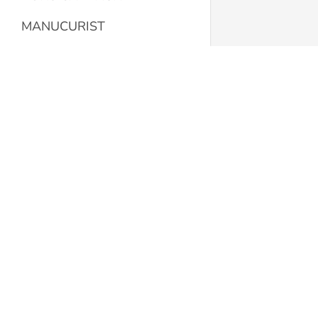
MANUCURIST
L'EPICERIE
LA MAISON
Caramel Beurre Salé
Concept Store
BOUTIQUE HOMMES
Rue Sophie Mercier 12
LE SALON DE COIFFURE
1003 Lausanne
Suisse
PAPETERIE
021 311 46 26
LA SALLE DE BAIN
caramelbeurresaleconceptstore.ch
NOTRE MAGASIN
Nous contacter
Accueil