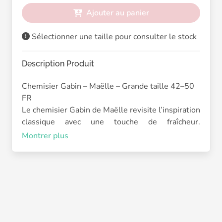
Ajouter au panier
Sélectionner une taille pour consulter le stock
Description Produit
Chemisier Gabin – Maëlle – Grande taille 42–50
FR
Le chemisier Gabin de Maëlle revisite l’inspiration
classique avec une touche de fraîcheur.
Confectionné en coton doux, il présente une
Montrer plus
coupe droite confortable qui convient aux
silhouettes curvy (42–50). Son tissu à fines
rayures est sublimé par une délicate broderie
anglaise contrastée sur le devant, le dos et le col.
Ses manches longues légèrement bouffantes se
terminent par un poignet resserré, pour une
allure féminine et raffinée au quotidien.