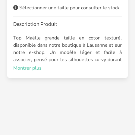
Sélectionner une taille pour consulter le stock
Description Produit
Top Maëlle grande taille en coton texturé,
disponible dans notre boutique à Lausanne et sur
notre e-shop. Un modèle léger et facile à
associer, pensé pour les silhouettes curvy durant
la saison estivale.
Montrer plus
Le top Anita séduit par sa matière 100 % coton
avec un léger relief ton sur ton qui apporte du
caractère tout en restant sobre. Son col arrondi et
ses petites manches volantées donnent une
allure féminine et facile à porter au quotidien.
Le modèle blanc est doublé sur le devant pour
plus de confort et limiter la transparence. Sa
coupe reste fluide et agréable, idéale avec un