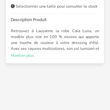
Sélectionner une taille pour consulter le stock
Description Produit
Retrouvez à Lausanne la robe Cala Luna, un
modèle plus size en 100 % viscose qui apporte
une touche de couleur à votre dressing d'été.
Avec ses rayures multicolores, son col tunisien et
sa coupe ample, elle est parfaite pour les
Montrer plus
journées ensoleillées et les vacances.
La robe Cala Luna séduit par sa matière légère et
fluide, agréable à porter lorsque les
températures montent. Ses rayures aux couleurs
estivales lui donnent un style décontracté et
plein de bonne humeur, tandis que sa coupe
ample offre un confort appréciable tout au long de
la journée. Une robe facile à enfiler, idéale avec