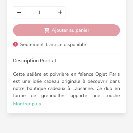
Ajouter au panier
Seulement
1
article disponible
Description Produit
Cette salière et poivrière en faïence Opjet Paris
est une idée cadeau originale à découvrir dans
notre boutique cadeaux à Lausanne. Ce duo en
forme de grenouilles apporte une touche
décorative et ludique à la table, entre esprit
Montrer plus
barbotine et détail rétro revisité.
En faïence émaillée vert brillant, ces deux petites
grenouilles sont vendues par set. Leur finition