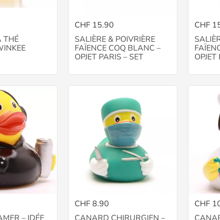
CHF 15.90
CHF 1
À THÉ
SALIÈRE & POIVRIÈRE
SALIÈR
WINKEE
FAÏENCE COQ BLANC –
FAÏEN
OPJET PARIS – SET
OPJET 
CHF 8.90
CHF 1
MER – IDÉE
CANARD CHIRURGIEN –
CANAR