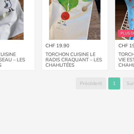
PLUS D
CHF 19.90
CHF 1
UISINE
TORCHON CUISINE LE
TORCH
SEAU – LES
RADIS CRAQUANT – LES
VIE ES
S
CHAHUTÉES
CHAH
Précédent
1
Sui