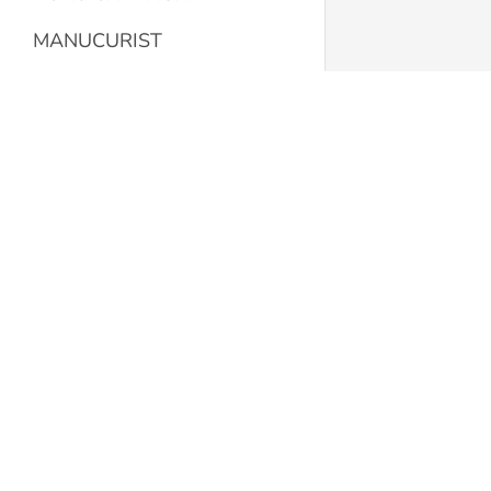
MANUCURIST
L'EPICERIE
LA MAISON
Caramel Beurre Salé
Concept Store
BOUTIQUE HOMMES
Rue Sophie Mercier 12
LE SALON DE COIFFURE
1003 Lausanne
Suisse
PAPETERIE
021 311 46 26
LA SALLE DE BAIN
caramelbeurresaleconceptstore.ch
CHAUSSURES
NOTRE MAGASIN
Nous contacter