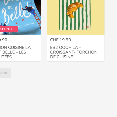
ISPONIBLE
9.90
CHF 19.90
ON CUISINE LA
EB2 OOOH LA -
T BELLE – LES
CROISSANT- TORCHON
UTÉES
DE CUISINE
vant