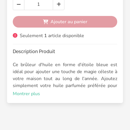
Ajouter au panier
Seulement
1
article disponible
Description Produit
Ce brûleur d'huile en forme d'étoile bleue est
idéal pour ajouter une touche de magie céleste à
votre maison tout au long de l'année. Ajoutez
simplement votre huile parfumée préférée pour
un moment de sérénité. Convient uniquement à
Montrer plus
l'utilisation avec de l'huile parfumée. Il suffit de
placer une bougie chauffe-plat standard dans le
support et de profiter.