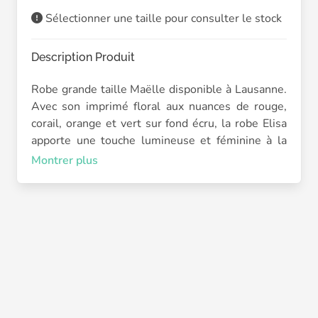
Sélectionner une taille pour consulter le stock
Description Produit
Robe grande taille Maëlle disponible à Lausanne.
Avec son imprimé floral aux nuances de rouge,
corail, orange et vert sur fond écru, la robe Elisa
apporte une touche lumineuse et féminine à la
saison.
Montrer plus
Contrairement à la robe Manon, la robe Elisa
présente une taille empire plus marquée et
structurée grâce à une découpe située juste sous
la poitrine. Cette construction met davantage en
valeur le buste avant de laisser place à une jupe
fluide et évasée. Le résultat est une silhouette
plus dessinée tout en conservant le confort qui
fait le succès des robes Maëlle.