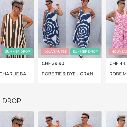
SUMMER DROP
NOUVEAUTES
SUMMER DROP
NOUVEA
CHF 39.90
CHF 44.
PANTALON CHARLIE BALLON – GRANDE TAILLE 46–48
ROBE TIE & DYE – GRANDE TAILLE 46–48
 DROP