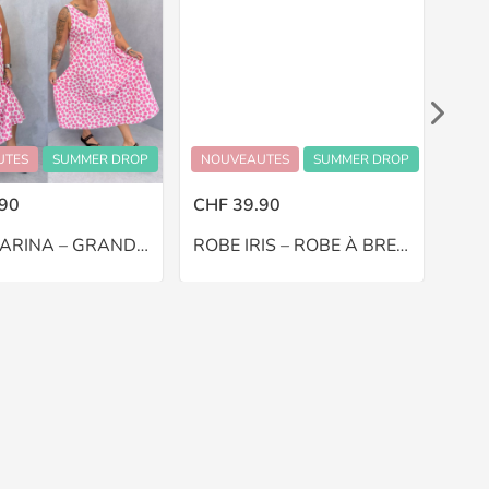
UTES
SUMMER DROP
NOUVEAUTES
SUMMER DROP
NOU
90
CHF 39.90
CHF
ROBE MARINA – GRANDE TAILLE 48–52
ROBE IRIS – ROBE À BRETELLES – GRANDE TAILLE 44–48