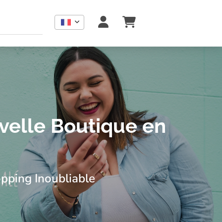
eaux, déco et lifestyle. Boutique locale avec e-shop et retrai
velle Boutique en
pping Inoubliable