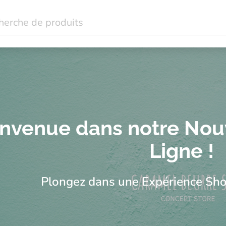
dant à Lausanne : mode femme grande taille, bijoux, idées cad
e taille et idées cadeaux à Lausanne | Caramel Beurre Salé
nvenue dans notre Nou
Ligne !
Plongez dans une Expérience Sho