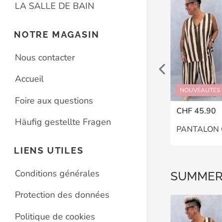
LA SALLE DE BAIN
NOTRE MAGASIN
Nous contacter
Accueil
UMMER DROP
NOUVEAUTES
SUMMER DROP
NOUVEAUTES
Foire aux questions
CHF 35.90
CHF 45.90
Häufig gestellte Fragen
T-SHIRT VINTAGE UNI – GRANDE TAILLE 44–48
DÉBARDEUR CHARLIE – GRANDE TAILLE 46–48
LIENS UTILES
Conditions générales
SUMMER
Protection des données
Politique de cookies