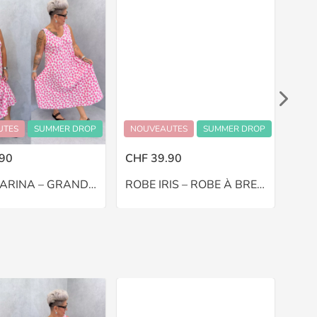
UTES
SUMMER DROP
NOUVEAUTES
SUMMER DROP
NOU
90
CHF 39.90
CHF
ROBE MARINA – GRANDE TAILLE 48–52
ROBE IRIS – ROBE À BRETELLES – GRANDE TAILLE 44–48