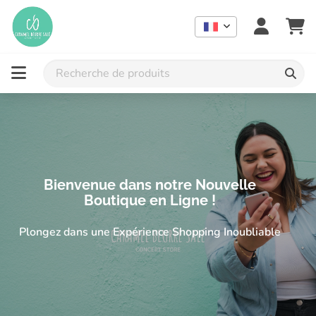
Concept store indépendant à Lausanne : mode femme grande tail
Concept store grande taille et idées cadeaux à Lausanne | 
Bienvenue dans notre Nouvelle
Boutique en Ligne !
Plongez dans une Expérience Shopping Inoubliable