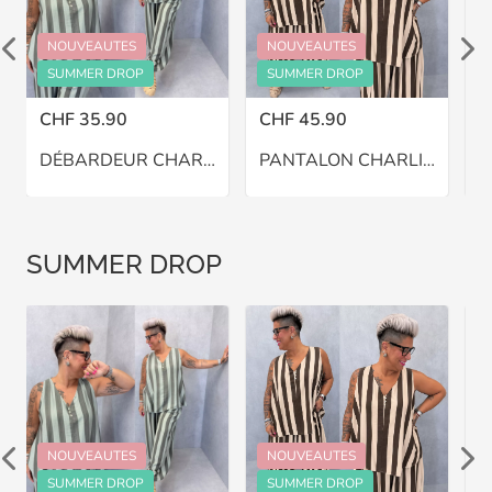
NOUVEAUTES
NOUVEAUTES
SUMMER DROP
SUMMER DROP
CHF 35.90
CHF 45.90
C
DÉBARDEUR CHARLIE – GRANDE TAILLE 46–48
PANTALON CHARLIE BALLON – GRANDE TAILLE 46–48
SUMMER DROP
NOUVEAUTES
NOUVEAUTES
SUMMER DROP
SUMMER DROP