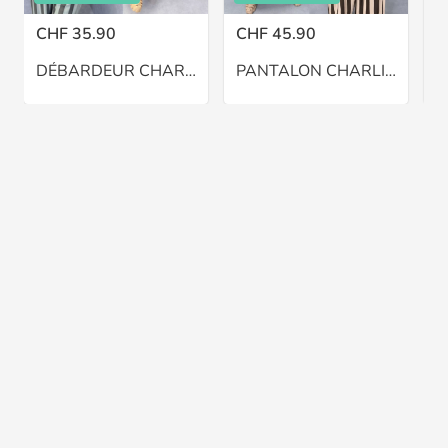
CHF 35.90
CHF 45.90
C
DÉBARDEUR CHARLIE – GRANDE TAILLE 46–48
PANTALON CHARLIE BALLON – GRANDE TAILLE 46–48