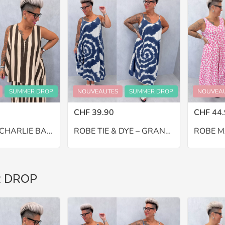
SUMMER DROP
NOUVEAUTES
SUMMER DROP
NOUVEA
CHF 39.90
CHF 44.
PANTALON CHARLIE BALLON – GRANDE TAILLE 46–48
ROBE TIE & DYE – GRANDE TAILLE 46–48
 DROP