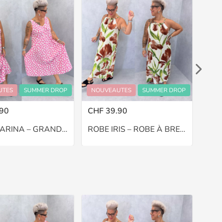
UTES
SUMMER DROP
NOUVEAUTES
SUMMER DROP
NOU
90
CHF 39.90
CHF
ROBE MARINA – GRANDE TAILLE 48–52
ROBE IRIS – ROBE À BRETELLES – GRANDE TAILLE 44–48