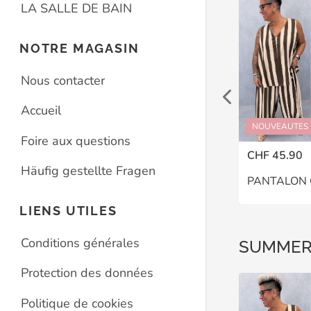
LA SALLE DE BAIN
NOTRE MAGASIN
Nous contacter
Accueil
UMMER DROP
NOUVEAUTES
SUMMER DROP
NOUVEAUTES
Foire aux questions
CHF 35.90
CHF 45.90
Häufig gestellte Fragen
T-SHIRT VINTAGE UNI – GRANDE TAILLE 44–48
DÉBARDEUR CHARLIE – GRANDE TAILLE 46–48
LIENS UTILES
Conditions générales
SUMMER
Protection des données
Politique de cookies