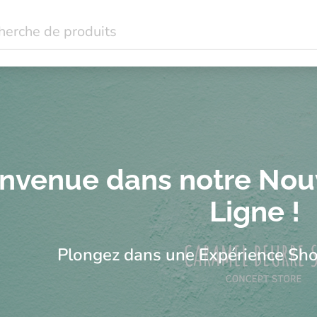
dant à Lausanne : mode femme grande taille, bijoux, idées cad
e taille et idées cadeaux à Lausanne | Caramel Beurre Salé
nvenue dans notre Nou
Ligne !
Plongez dans une Expérience Sho