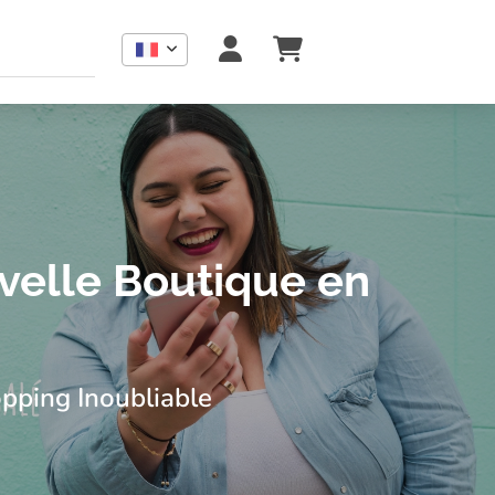
eaux, déco et lifestyle. Boutique locale avec e-shop et retrai
velle Boutique en
pping Inoubliable