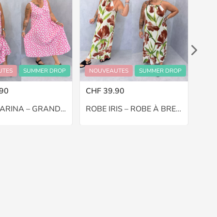
UTES
SUMMER DROP
NOUVEAUTES
SUMMER DROP
NOU
90
CHF 39.90
CHF
ROBE MARINA – GRANDE TAILLE 48–52
ROBE IRIS – ROBE À BRETELLES – GRANDE TAILLE 44–48