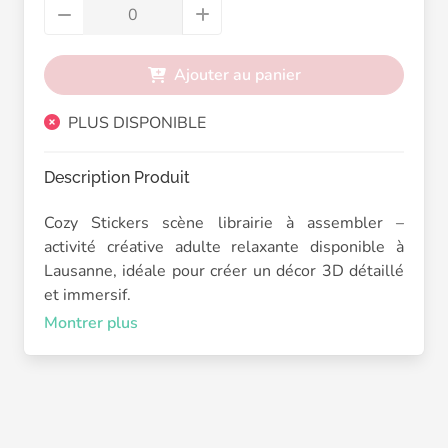
Ajouter au panier
PLUS DISPONIBLE
Description Produit
Cozy Stickers scène librairie à assembler –
activité créative adulte relaxante disponible à
Lausanne, idéale pour créer un décor 3D détaillé
et immersif.
Montrer plus
Plonge dans l’univers chaleureux d’une librairie à
construire pas à pas. Ce modèle “Book Shop”
propose une scène riche en détails avec étagères,
livres et mobilier à positionner avec précision.
Chaque sticker vient compléter progressivement