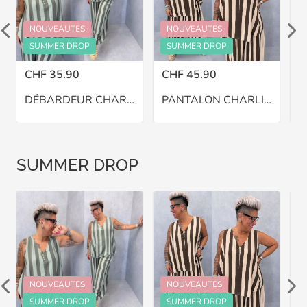
NOUVEAUTES
NOUVEAUTES
SUMMER DROP
SUMMER DROP
CHF 35.90
CHF 45.90
C
DÉBARDEUR CHARLIE – GRANDE TAILLE 46–48
PANTALON CHARLIE BALLON – GRANDE TAILLE 46–48
SUMMER DROP
NOUVEAUTES
NOUVEAUTES
SUMMER DROP
SUMMER DROP