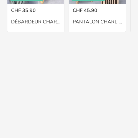
CHF 35.90
CHF 45.90
C
DÉBARDEUR CHARLIE – GRANDE TAILLE 46–48
PANTALON CHARLIE BALLON – GRANDE TAILLE 46–48