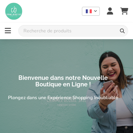
Concept store indépendant à Lausanne : mode femme grande tail
Concept store grande taille et idées cadeaux à Lausanne | 
Bienvenue dans notre Nouvelle
Boutique en Ligne !
Plongez dans une Expérience Shopping Inoubliable