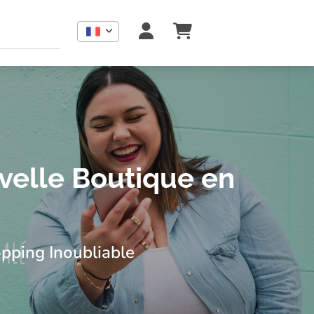
eaux, déco et lifestyle. Boutique locale avec e-shop et retrai
velle Boutique en
pping Inoubliable