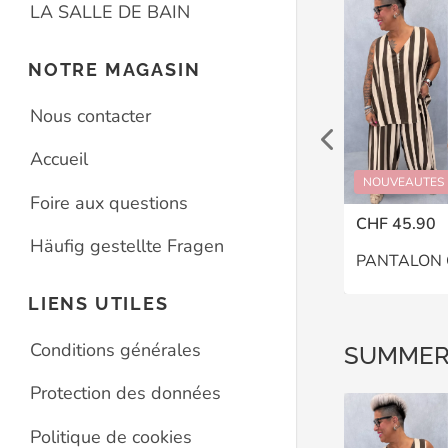
LA SALLE DE BAIN
NOTRE MAGASIN
Nous contacter
Accueil
UMMER DROP
NOUVEAUTES
SUMMER DROP
NOUVEAUTES
Foire aux questions
CHF 35.90
CHF 45.90
Häufig gestellte Fragen
T-SHIRT VINTAGE UNI – GRANDE TAILLE 44–48
DÉBARDEUR CHARLIE – GRANDE TAILLE 46–48
LIENS UTILES
Conditions générales
SUMMER
Protection des données
Politique de cookies