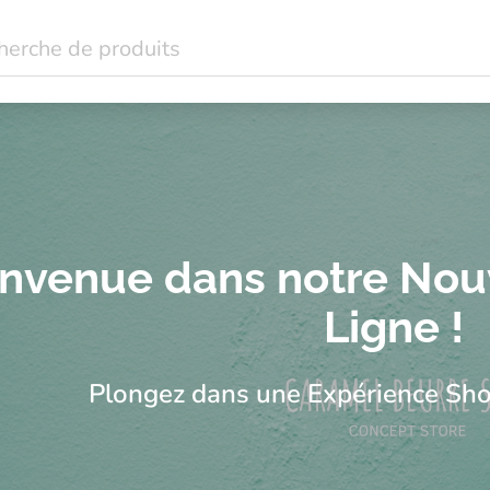
dant à Lausanne : mode femme grande taille, bijoux, idées cad
e taille et idées cadeaux à Lausanne | Caramel Beurre Salé
nvenue dans notre Nou
Ligne !
Plongez dans une Expérience Sho