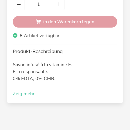
in den Warenkorb legen
8
Artikel verfügbar
Produkt-Beschreibung
Savon infusé à la vitamine E.
Eco responsable.
0% EDTA, 0% CMR.
98% de naturalité.
Zeig mehr
Fabriqué dans le respect de notre philosophie.
100 Gr.